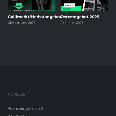
Gallimarkt/Herbstangebot
Osterangebot 2025
2
Oktober 10th, 2025
April 11th, 2025
J
ADRESSE
Abensberger Str. 38