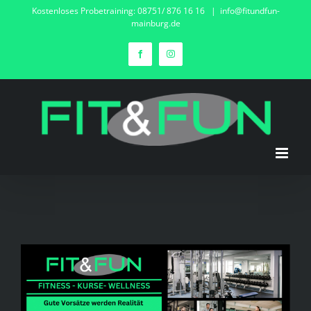
Zum
Kostenloses Probetraining: 08751/ 876 16 16
|
info@fitundfun-
mainburg.de
Inhalt
springen
Facebook
Instagram
Zeige
grösseres
Bild