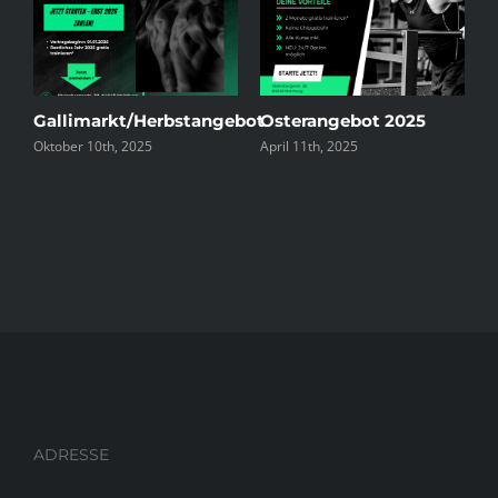
Gallimarkt/Herbstangebot
Osterangebot 2025
2
Oktober 10th, 2025
April 11th, 2025
J
ADRESSE