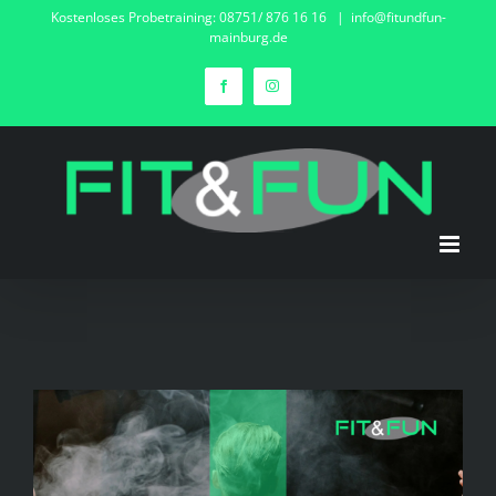
Zum
Kostenloses Probetraining: 08751/ 876 16 16
|
info@fitundfun-
mainburg.de
Inhalt
springen
Facebook
Instagram
Zeige
grösseres
Bild